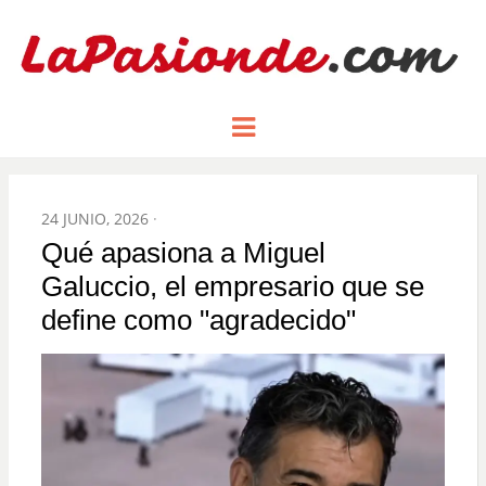
Un espacio dedicado a mostrar la
LA PASIÓN
Menu
pasión de figuras y personajes
inlfuyentes en el mundo
DE:
POSTED
24 JUNIO, 2026
ON
Qué apasiona a Miguel
Galuccio, el empresario que se
define como "agradecido"