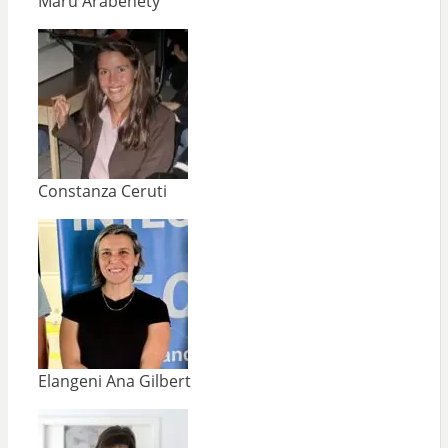
Maru Arabehety
Constanza Ceruti
Elangeni Ana Gilbert