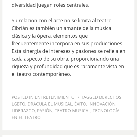
diversidad juegan roles centrales.
Su relación con el arte no se limita al teatro.
Cibrián es también un amante de la música
clásica y la ópera, elementos que
frecuentemente incorpora en sus producciones.
Esta sinergia de intereses y pasiones se refleja en
cada aspecto de su obra, proporcionando una
riqueza y profundidad que es raramente vista en
el teatro contemporáneo.
POSTED IN
ENTRETENIMIENTO
TAGGED
DERECHOS
LGBTQ
,
DRÁCULA EL MUSICAL
,
ÉXITO
,
INNOVACIÓN
,
LIDERAZGO
,
PASIÓN
,
TEATRO MUSICAL
,
TECNOLOGÍA
EN EL TEATRO