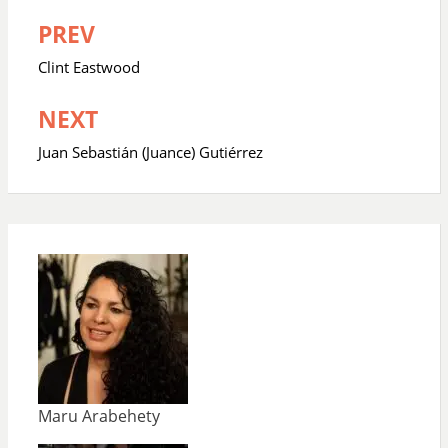
PREV
Navegación
de
Clint Eastwood
entradas
NEXT
Juan Sebastián (Juance) Gutiérrez
Maru Arabehety