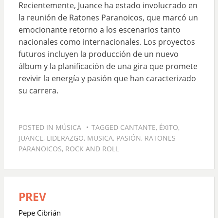
Recientemente, Juance ha estado involucrado en
la reunión de Ratones Paranoicos, que marcó un
emocionante retorno a los escenarios tanto
nacionales como internacionales. Los proyectos
futuros incluyen la producción de un nuevo
álbum y la planificación de una gira que promete
revivir la energía y pasión que han caracterizado
su carrera.
POSTED IN
MÚSICA
TAGGED
CANTANTE
,
ÉXITO
,
JUANCE
,
LIDERAZGO
,
MUSICA
,
PASIÓN
,
RATONES
PARANOICOS
,
ROCK AND ROLL
PREV
Navegación
de
Pepe Cibrián