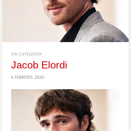
SIN CATEGORÍA
Jacob Elordi
POSTED
6 FEBRERO, 2026
ON