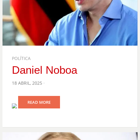
POLÍTICA
Daniel Noboa
POSTED
18 ABRIL, 2025
ON
READ MORE