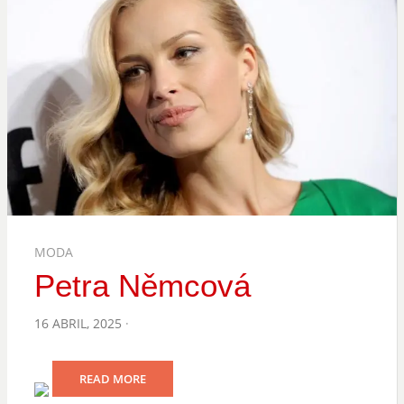
MODA
Petra Němcová
POSTED
16 ABRIL, 2025
ON
READ MORE