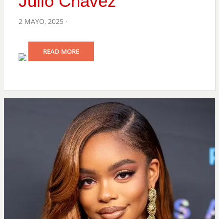
Julio Chávez
POSTED
2 MAYO, 2025
ON
READ MORE