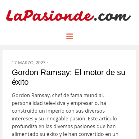
Un espacio dedicado a mostrar la
LA PASIÓN
Menu
pasión de figuras y personajes
inlfuyentes en el mundo
DE:
POSTED
17 MARZO, 2023
ON
Gordon Ramsay: El motor de su
éxito
Gordon Ramsay, chef de fama mundial,
personalidad televisiva y empresario, ha
construido un imperio con sus diversos
intereses y su innegable pasión. Este artículo
profundiza en las diversas pasiones que han
alimentado su éxito y le han convertido en un