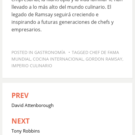
llevado a lo más alto del mundo culinario. El
legado de Ramsay seguirá creciendo e
inspirando a futuras generaciones de chefs y
empresarios.
POSTED IN
GASTRONOMÍA
TAGGED
CHEF DE FAMA
MUNDIAL
,
COCINA INTERNACIONAL
,
GORDON RAMSAY
,
IMPERIO CULINARIO
PREV
Navegación
de
David Attenborough
entradas
NEXT
Tony Robbins