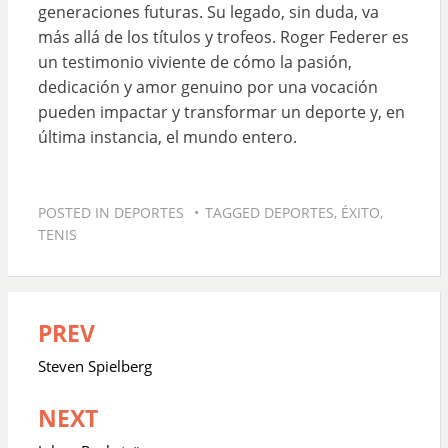
generaciones futuras. Su legado, sin duda, va
más allá de los títulos y trofeos. Roger Federer es
un testimonio viviente de cómo la pasión,
dedicación y amor genuino por una vocación
pueden impactar y transformar un deporte y, en
última instancia, el mundo entero.
POSTED IN
DEPORTES
TAGGED
DEPORTES
,
ÉXITO
,
TENIS
PREV
Navegación
de
Steven Spielberg
entradas
NEXT