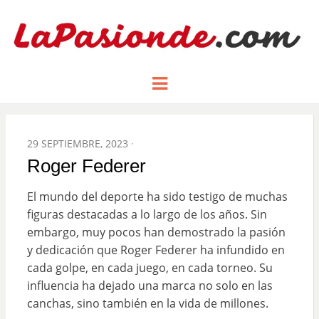
Un espacio dedicado a mostrar la
LA PASIÓN
Menu
pasión de figuras y personajes
inlfuyentes en el mundo
DE:
POSTED
29 SEPTIEMBRE, 2023
ON
Roger Federer
El mundo del deporte ha sido testigo de muchas
figuras destacadas a lo largo de los años. Sin
embargo, muy pocos han demostrado la pasión
y dedicación que Roger Federer ha infundido en
cada golpe, en cada juego, en cada torneo. Su
influencia ha dejado una marca no solo en las
canchas, sino también en la vida de millones.