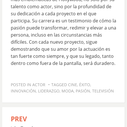
talento como actor, sino por la profundidad de
su dedicación a cada proyecto en el que
participa. Su carrera es un testimonio de cómo la
pasión puede transformar, redimir y elevar a una
persona, incluso en las circunstancias más
difíciles. Con cada nuevo proyecto, sigue
demostrando que su amor por la actuación es
tan fuerte como siempre, y que su legado, tanto
dentro como fuera de la pantalla, será duradero.
POSTED IN
ACTOR
TAGGED
CINE
,
ÉXITO
,
INNOVACIÓN
,
LIDERAZGO
,
MODA
,
PASIÓN
,
TELEVISIÓN
PREV
Navegación
de