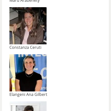
Maru Arabehety
Constanza Ceruti
Elangeni Ana Gilbert