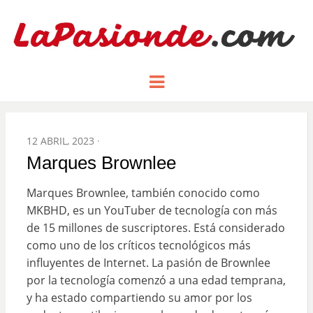
Un espacio dedicado a mostrar la
LA PASIÓN
Menu
pasión de figuras y personajes
inlfuyentes en el mundo
DE:
POSTED
12 ABRIL, 2023
ON
Marques Brownlee
Marques Brownlee, también conocido como
MKBHD, es un YouTuber de tecnología con más
de 15 millones de suscriptores. Está considerado
como uno de los críticos tecnológicos más
influyentes de Internet. La pasión de Brownlee
por la tecnología comenzó a una edad temprana,
y ha estado compartiendo su amor por los