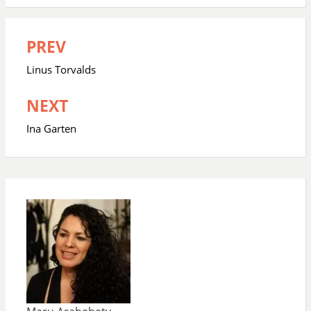
PREV
Navegación
de
Linus Torvalds
entradas
NEXT
Ina Garten