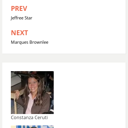
PREV
Navegación
de
Jeffree Star
entradas
NEXT
Marques Brownlee
Constanza Ceruti