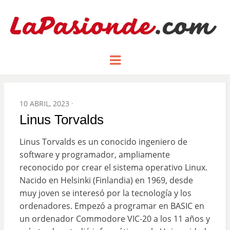
Un espacio dedicado a mostrar la
LA PASIÓN
Menu
pasión de figuras y personajes
inlfuyentes en el mundo
DE:
POSTED
10 ABRIL, 2023
ON
Linus Torvalds
Linus Torvalds es un conocido ingeniero de
software y programador, ampliamente
reconocido por crear el sistema operativo Linux.
Nacido en Helsinki (Finlandia) en 1969, desde
muy joven se interesó por la tecnología y los
ordenadores. Empezó a programar en BASIC en
un ordenador Commodore VIC-20 a los 11 años y