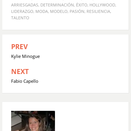
ARRIESGADAS
,
DETERMINACIÓN
,
ÉXITO
,
HOLLYWOOD
,
LIDERAZGO
,
MODA
,
MODELO
,
PASIÓN
,
RESILIENCIA
,
TALENTO
PREV
Navegación
de
Kylie Minogue
entradas
NEXT
Fabio Capello