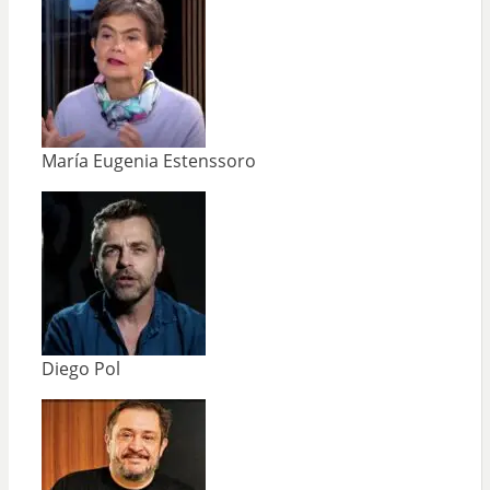
María Eugenia Estenssoro
Diego Pol