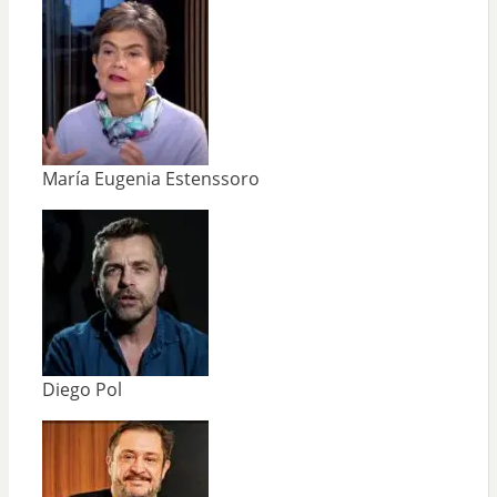
María Eugenia Estenssoro
Diego Pol