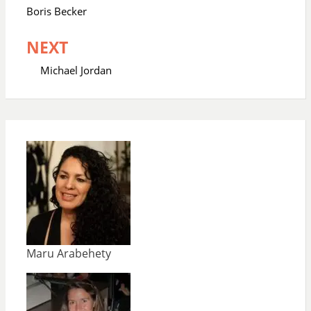
de
Boris Becker
entradas
NEXT
Michael Jordan
Maru Arabehety