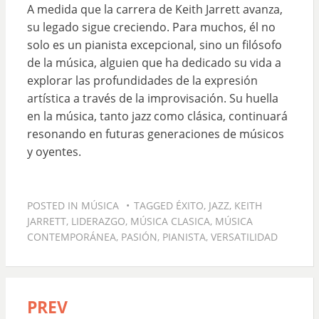
A medida que la carrera de Keith Jarrett avanza,
su legado sigue creciendo. Para muchos, él no
solo es un pianista excepcional, sino un filósofo
de la música, alguien que ha dedicado su vida a
explorar las profundidades de la expresión
artística a través de la improvisación. Su huella
en la música, tanto jazz como clásica, continuará
resonando en futuras generaciones de músicos
y oyentes.
POSTED IN
MÚSICA
TAGGED
ÉXITO
,
JAZZ
,
KEITH
JARRETT
,
LIDERAZGO
,
MÚSICA CLASICA
,
MÚSICA
CONTEMPORÁNEA
,
PASIÓN
,
PIANISTA
,
VERSATILIDAD
PREV
Navegación