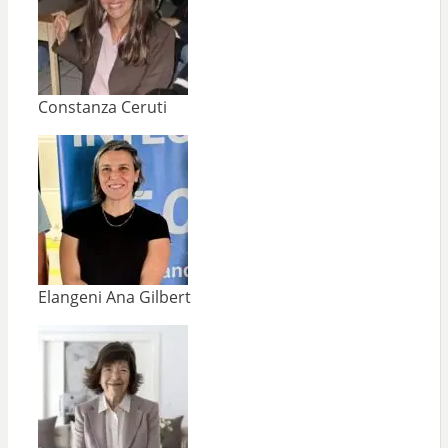
Constanza Ceruti
Elangeni Ana Gilbert