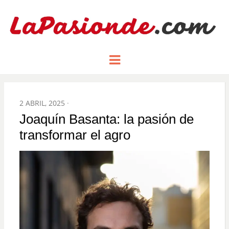
Un espacio dedicado a mostrar la
LA PASIÓN
Menu
pasión de figuras y personajes
inlfuyentes en el mundo
DE:
POSTED
2 ABRIL, 2025
ON
Joaquín Basanta: la pasión de
transformar el agro