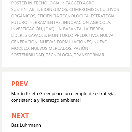
POSTED IN
TECNOLOGIA
TAGGED
AGRO
SUSTENTABLE
,
BIOINSUMOS
,
COMPROMISO
,
CULTIVOS
ORGÁNICOS
,
EFICIENCIA TECNOLÓGICA
,
ESTRATEGIA
,
FUTURO
,
HERRAMIENTAS
,
INNOVACIÓN AGRÍCOLA
,
INVESTIGACIÓN
,
JOAQUÍN BASANTA
,
LA TIERRA
,
LÍDERES CAPACES
,
MONITOREO PREDICTIVO
,
NUEVA
GENERACIÓN
,
NUEVAS FORMULACIONES
,
NUEVO
MODELO
,
NUEVOS MERCADOS
,
PASIÓN
,
SOSTENIBILIDAD
,
TECNOLOGÍA
,
TRANSFORMAR
PREV
Navegación
de
Martín Prieto Greenpeace un ejemplo de estrategia,
entradas
consistencia y liderazgo ambiental
NEXT
Baz Luhrmann