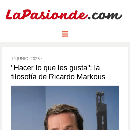
Un espacio dedicado a mostrar la
LA PASIÓN
Menu
pasión de figuras y personajes
inlfuyentes en el mundo
DE:
POSTED
19 JUNIO, 2026
ON
"Hacer lo que les gusta": la
filosofía de Ricardo Markous