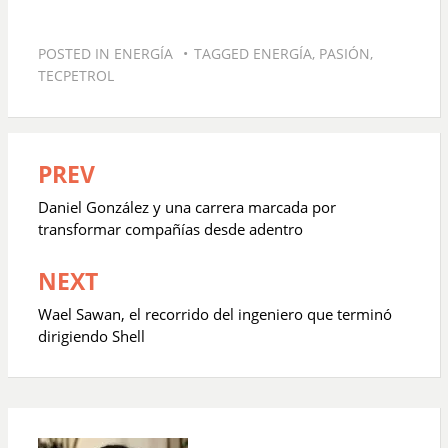
POSTED IN
ENERGÍA
TAGGED
ENERGÍA
,
PASIÓN
,
TECPETROL
PREV
Navegación
de
Daniel González y una carrera marcada por
entradas
transformar compañías desde adentro
NEXT
Wael Sawan, el recorrido del ingeniero que terminó
dirigiendo Shell