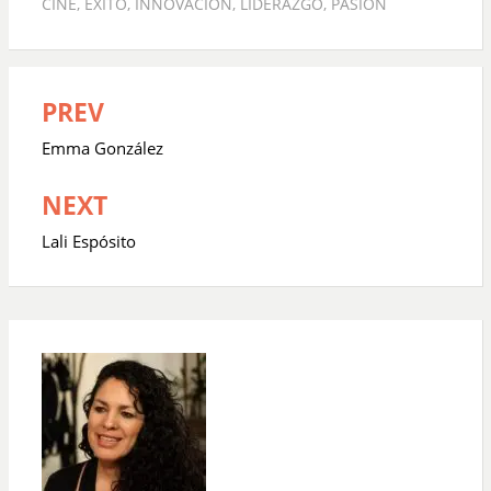
CINE
,
ÉXITO
,
INNOVACIÓN
,
LIDERAZGO
,
PASIÓN
PREV
Navegación
de
Emma González
entradas
NEXT
Lali Espósito