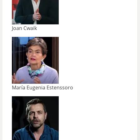
Joan Cwaik
María Eugenia Estenssoro