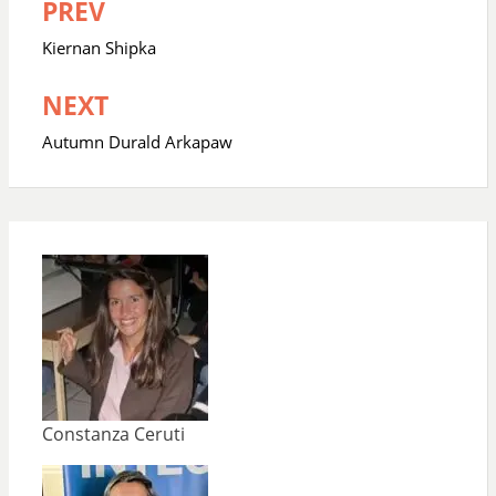
PREV
Navegación
de
Kiernan Shipka
entradas
NEXT
Autumn Durald Arkapaw
Constanza Ceruti