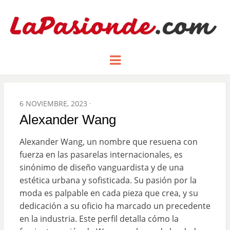
Un espacio dedicado a mostrar la
LA PASIÓN
Menu
pasión de figuras y personajes
inlfuyentes en el mundo
DE:
POSTED
6 NOVIEMBRE, 2023
ON
Alexander Wang
Alexander Wang, un nombre que resuena con
fuerza en las pasarelas internacionales, es
sinónimo de diseño vanguardista y de una
estética urbana y sofisticada. Su pasión por la
moda es palpable en cada pieza que crea, y su
dedicación a su oficio ha marcado un precedente
en la industria. Este perfil detalla cómo la