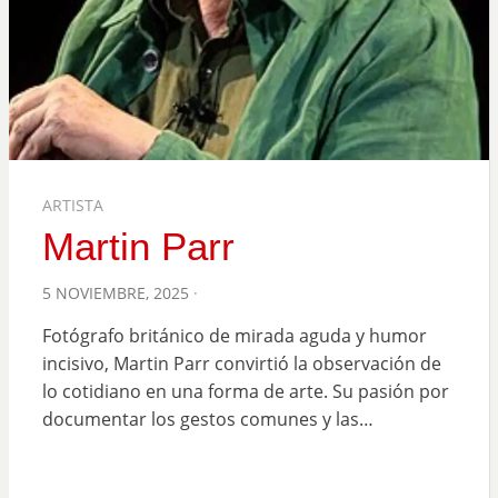
ARTISTA
Martin Parr
POSTED
5 NOVIEMBRE, 2025
ON
Fotógrafo británico de mirada aguda y humor
incisivo, Martin Parr convirtió la observación de
lo cotidiano en una forma de arte. Su pasión por
documentar los gestos comunes y las…