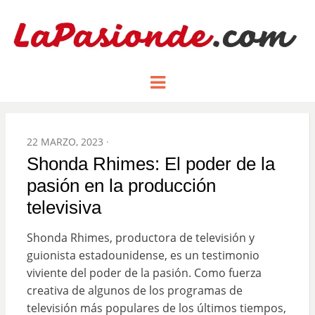
Un espacio dedicado a mostrar la
LA PASIÓN
Menu
pasión de figuras y personajes
inlfuyentes en el mundo
DE:
POSTED
22 MARZO, 2023
ON
Shonda Rhimes: El poder de la
pasión en la producción
televisiva
Shonda Rhimes, productora de televisión y
guionista estadounidense, es un testimonio
viviente del poder de la pasión. Como fuerza
creativa de algunos de los programas de
televisión más populares de los últimos tiempos,