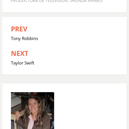
PRODUCTORA DE TELEVISIÓN
,
SHONDA RHIMES
PREV
Navegación
de
Tony Robbins
entradas
NEXT
Taylor Swift