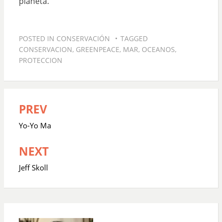
planeta.
POSTED IN
CONSERVACIÓN
TAGGED
CONSERVACION
,
GREENPEACE
,
MAR
,
OCEANOS
,
PROTECCION
PREV
Navegación
de
Yo-Yo Ma
entradas
NEXT
Jeff Skoll