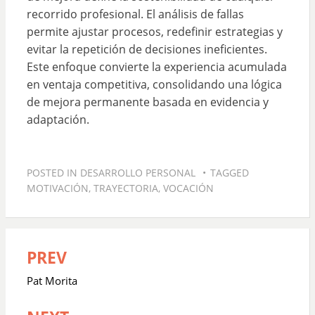
recorrido profesional. El análisis de fallas
permite ajustar procesos, redefinir estrategias y
evitar la repetición de decisiones ineficientes.
Este enfoque convierte la experiencia acumulada
en ventaja competitiva, consolidando una lógica
de mejora permanente basada en evidencia y
adaptación.
POSTED IN
DESARROLLO PERSONAL
TAGGED
MOTIVACIÓN
,
TRAYECTORIA
,
VOCACIÓN
PREV
Navegación
de
Pat Morita
entradas