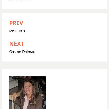
PREV
Navegación
de
Ian Curtis
entradas
NEXT
Gastón Dalmau