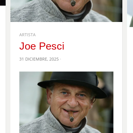
ARTISTA
Joe Pesci
POSTED
31 DICIEMBRE, 2025
ON