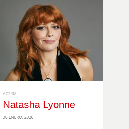
ACTRIZ
Natasha Lyonne
POSTED
30 ENERO, 2026
ON