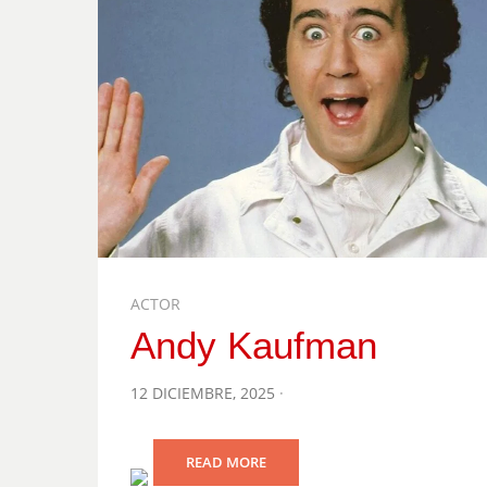
ACTOR
Andy Kaufman
POSTED
12 DICIEMBRE, 2025
ON
READ MORE