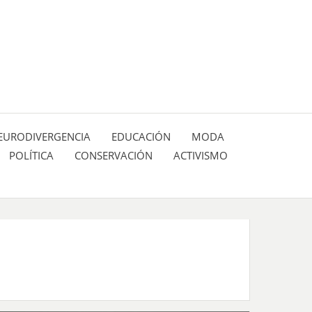
 pasión de figuras y personajes inlfuyentes en el
SIÓN DE:
EURODIVERGENCIA
EDUCACIÓN
MODA
POLÍTICA
CONSERVACIÓN
ACTIVISMO