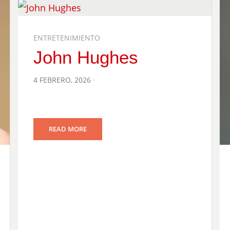
ENTRETENIMIENTO
John Hughes
POSTED
4 FEBRERO, 2026
ON
READ MORE