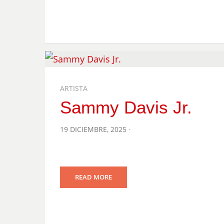
ARTISTA
Sammy Davis Jr.
POSTED
19 DICIEMBRE, 2025
ON
READ MORE