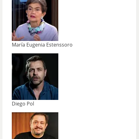
María Eugenia Estenssoro
Diego Pol