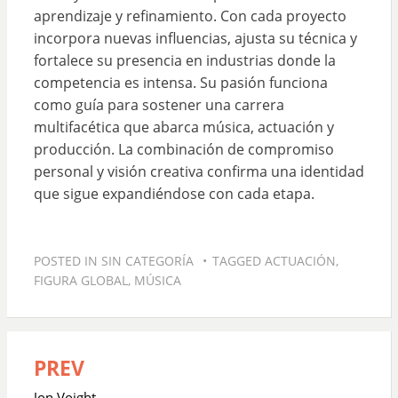
aprendizaje y refinamiento. Con cada proyecto
incorpora nuevas influencias, ajusta su técnica y
fortalece su presencia en industrias donde la
competencia es intensa. Su pasión funciona
como guía para sostener una carrera
multifacética que abarca música, actuación y
producción. La combinación de compromiso
personal y visión creativa confirma una identidad
que sigue expandiéndose con cada etapa.
POSTED IN
SIN CATEGORÍA
TAGGED
ACTUACIÓN
,
FIGURA GLOBAL
,
MÚSICA
PREV
Navegación
de
Jon Voight