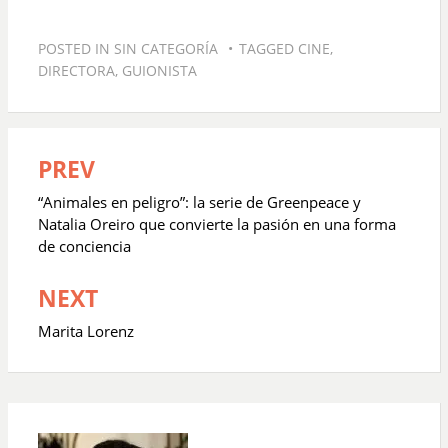
POSTED IN
SIN CATEGORÍA
TAGGED
CINE
,
DIRECTORA
,
GUIONISTA
PREV
Navegación
de
“Animales en peligro”: la serie de Greenpeace y
entradas
Natalia Oreiro que convierte la pasión en una forma
de conciencia
NEXT
Marita Lorenz