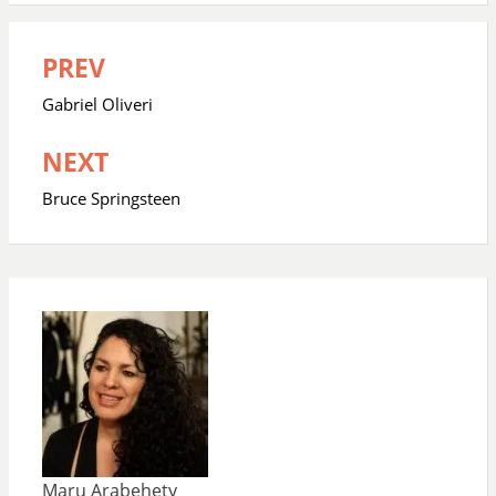
PREV
Navegación
de
Gabriel Oliveri
entradas
NEXT
Bruce Springsteen
Maru Arabehety