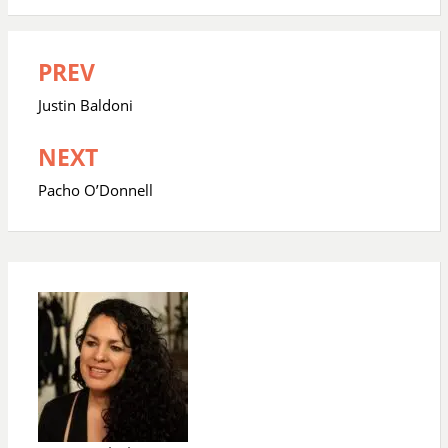
PREV
Navegación
de
Justin Baldoni
entradas
NEXT
Pacho O’Donnell