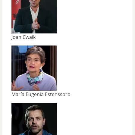
Joan Cwaik
María Eugenia Estenssoro