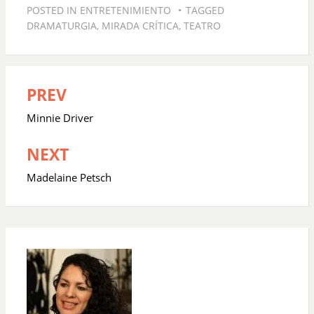
POSTED IN
ENTRETENIMIENTO
TAGGED
DRAMATURGIA
,
MIRADA CRÍTICA
,
TEATRO
PREV
Navegación
de
Minnie Driver
entradas
NEXT
Madelaine Petsch