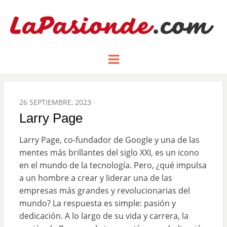
Un espacio dedicado a mostrar la
LA PASIÓN
Menu
pasión de figuras y personajes
inlfuyentes en el mundo
DE:
POSTED
26 SEPTIEMBRE, 2023
ON
Larry Page
Larry Page, co-fundador de Google y una de las
mentes más brillantes del siglo XXI, es un icono
en el mundo de la tecnología. Pero, ¿qué impulsa
a un hombre a crear y liderar una de las
empresas más grandes y revolucionarias del
mundo? La respuesta es simple: pasión y
dedicación. A lo largo de su vida y carrera, la