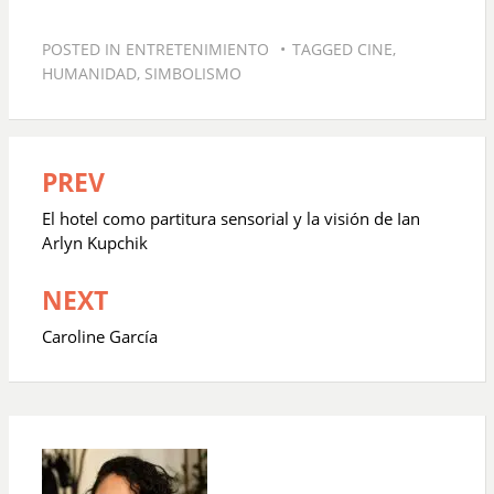
POSTED IN
ENTRETENIMIENTO
TAGGED
CINE
,
HUMANIDAD
,
SIMBOLISMO
PREV
Navegación
de
El hotel como partitura sensorial y la visión de Ian
entradas
Arlyn Kupchik
NEXT
Caroline García