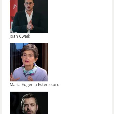
Joan Cwaik
María Eugenia Estenssoro