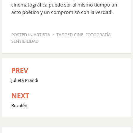
cinematográfica puede ser al mismo tiempo un
acto poético y un compromiso con la verdad.
POSTED IN
ARTISTA
TAGGED
CINE
,
FOTOGRAFÍA
,
SENSIBILIDAD
PREV
Navegación
de
Julieta Prandi
entradas
NEXT
Rozalén