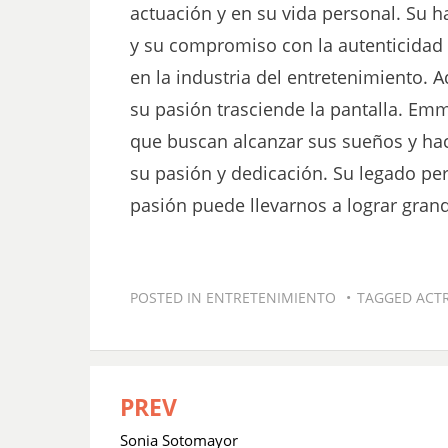
actuación y en su vida personal. Su 
y su compromiso con la autenticidad l
en la industria del entretenimiento.
su pasión trasciende la pantalla. Em
que buscan alcanzar sus sueños y hac
su pasión y dedicación. Su legado pe
pasión puede llevarnos a lograr grand
POSTED IN
ENTRETENIMIENTO
TAGGED
ACTR
PREV
Navegación
de
Sonia Sotomayor