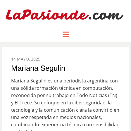
Un espacio dedicado a mostrar la
LA PASIÓN
Menu
pasión de figuras y personajes
inlfuyentes en el mundo
DE:
POSTED
14 MAYO, 2025
ON
Mariana Segulin
Mariana Segulin es una periodista argentina con
una sólida formación técnica en computación,
reconocida por su trabajo en Todo Noticias (TN)
y El Trece. Su enfoque en la ciberseguridad, la
tecnología y la comunicación clara la convirtió en
una voz respetada en medios nacionales,
combinando experiencia técnica con sensibilidad