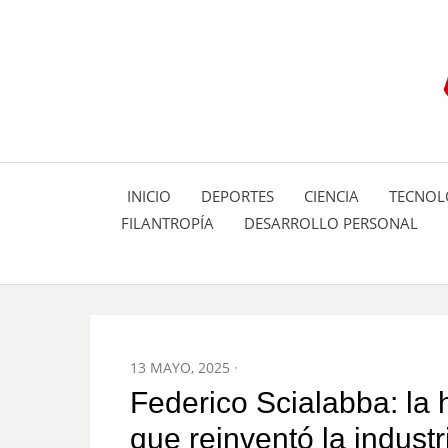
INICIO
DEPORTES
CIENCIA
TECNOL
FILANTROPÍA
DESARROLLO PERSONAL
POSTED
13 MAYO, 2025
ON
Federico Scialabba: la 
que reinventó la industr