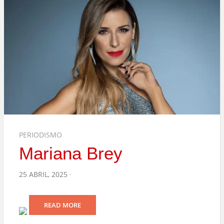
PERIODISMO
Mariana Brey
POSTED
25 ABRIL, 2025
ON
READ MORE