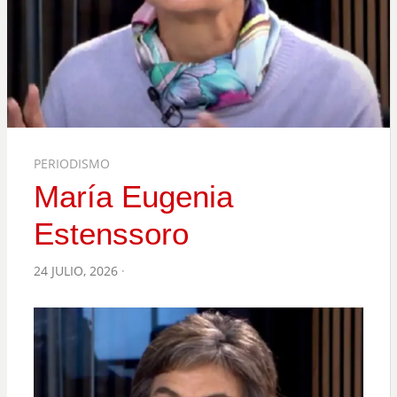
PERIODISMO
María Eugenia
Estenssoro
POSTED
24 JULIO, 2026
ON