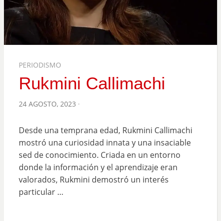
PERIODISMO
Rukmini Callimachi
POSTED
24 AGOSTO, 2023
ON
Desde una temprana edad, Rukmini Callimachi
mostró una curiosidad innata y una insaciable
sed de conocimiento. Criada en un entorno
donde la información y el aprendizaje eran
valorados, Rukmini demostró un interés
particular …