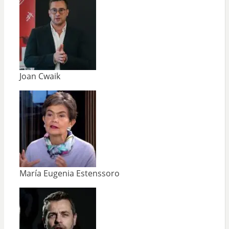
Joan Cwaik
María Eugenia Estenssoro