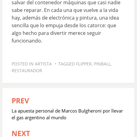
salvar del contenedor máquinas que casi nadie
sabe reparar. En cada una que vuelve a la vida
hay, además de electrónica y pintura, una idea
sencilla que lo empuja desde los catorce: que
algo hecho para divertir merece seguir
funcionando.
POSTED IN
ARTISTA
TAGGED
FLIPPER
,
PINBALL
,
RESTAURADOR
PREV
Navegación
de
La apuesta personal de Marcos Bulgheroni por llevar
entradas
el gas argentino al mundo
NEXT