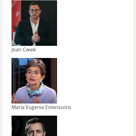
Joan Cwaik
María Eugenia Estenssoro