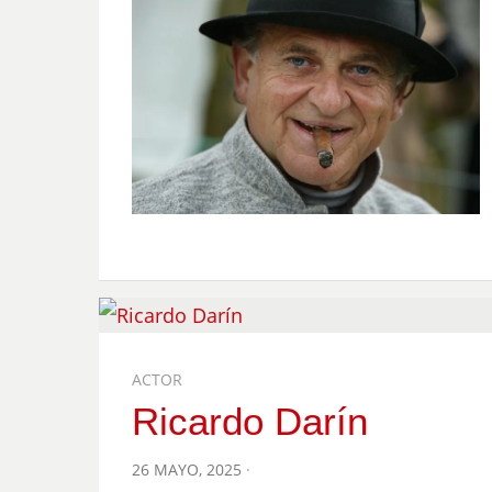
ACTOR
Ricardo Darín
POSTED
26 MAYO, 2025