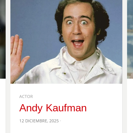
ACTOR
Andy Kaufman
POSTED
12 DICIEMBRE, 2025
ON