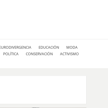
 pasión de figuras y personajes inlfuyentes en el
SIÓN DE:
EURODIVERGENCIA
EDUCACIÓN
MODA
POLÍTICA
CONSERVACIÓN
ACTIVISMO