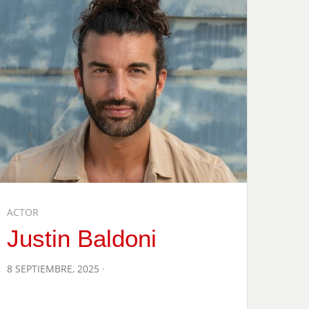
ACTOR
Justin Baldoni
POSTED
8 SEPTIEMBRE, 2025
ON