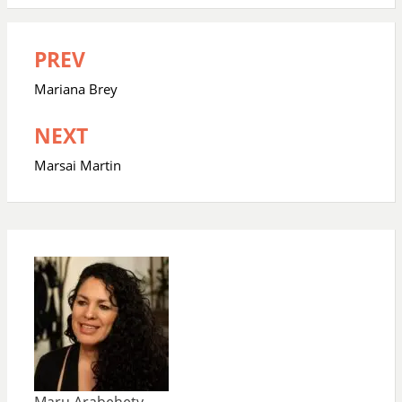
PREV
Navegación
de
Mariana Brey
entradas
NEXT
Marsai Martin
Maru Arabehety