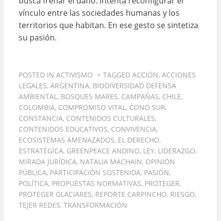
busca frenar el daño: intenta reconfigurar el
vínculo entre las sociedades humanas y los
territorios que habitan. En ese gesto se sintetiza
su pasión.
POSTED IN
ACTIVISMO
TAGGED
ACCIÓN
,
ACCIONES
LEGALES
,
ARGENTINA
,
BIODIVERSIDAD DEFENSA
AMBIENTAL
,
BOSQUES MARES
,
CAMPAÑAS
,
CHILE
,
COLOMBIA
,
COMPROMISO VITAL
,
CONO SUR
,
CONSTANCIA
,
CONTENIDOS CULTURALES
,
CONTENIDOS EDUCATIVOS
,
CONVIVENCIA
,
ECOSISTEMAS AMENAZADOS
,
EL DERECHO
,
ESTRATÉGICA
,
GREENPEACE ANDINO
,
LEY
,
LIDERAZGO
,
MIRADA JURÍDICA
,
NATALIA MACHAIN
,
OPINIÓN
PÚBLICA
,
PARTICIPACIÓN SOSTENIDA
,
PASIÓN
,
POLÍTICA
,
PROPUESTAS NORMATIVAS
,
PROTEGER
,
PROTEGER GLACIARES
,
REPORTE CARPINCHO
,
RIESGO
,
TEJER REDES
,
TRANSFORMACIÓN