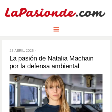
Un espacio dedicado a mostrar la
LA PASIÓN
Menu
pasión de figuras y personajes
inlfuyentes en el mundo
DE:
POSTED
25 ABRIL, 2025
ON
La pasión de Natalia Machain
por la defensa ambiental