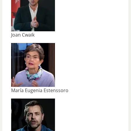
Joan Cwaik
María Eugenia Estenssoro