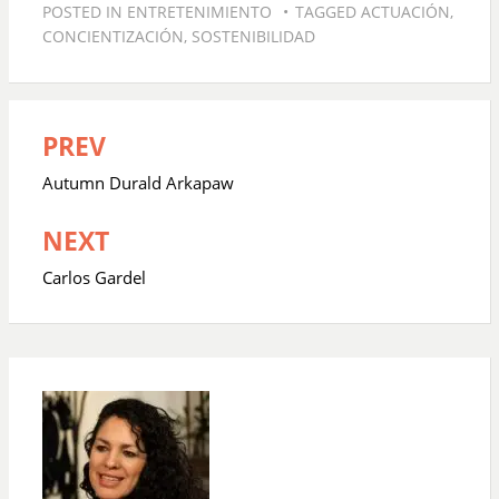
POSTED IN
ENTRETENIMIENTO
TAGGED
ACTUACIÓN
,
CONCIENTIZACIÓN
,
SOSTENIBILIDAD
PREV
Navegación
de
Autumn Durald Arkapaw
entradas
NEXT
Carlos Gardel