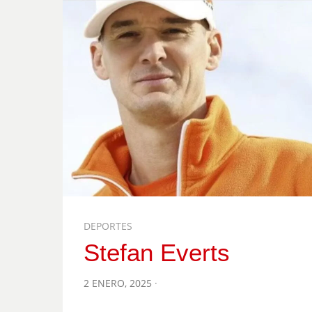
DEPORTES
Stefan Everts
POSTED
2 ENERO, 2025
ON