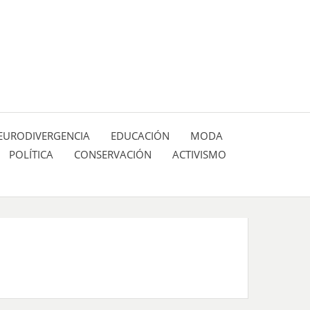
 pasión de figuras y personajes inlfuyentes en el
SIÓN DE:
EURODIVERGENCIA
EDUCACIÓN
MODA
POLÍTICA
CONSERVACIÓN
ACTIVISMO