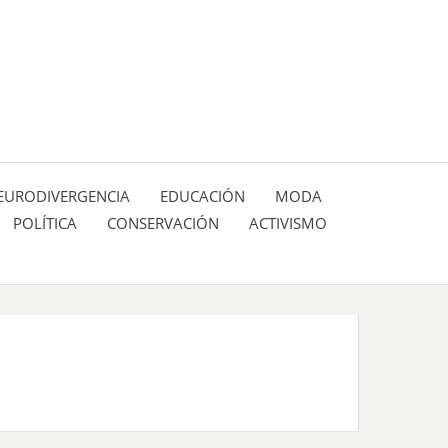
 pasión de figuras y personajes inlfuyentes en el
SIÓN DE:
EURODIVERGENCIA
EDUCACIÓN
MODA
POLÍTICA
CONSERVACIÓN
ACTIVISMO