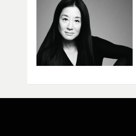
Bezel Theme by
SimpleFreeThemes
⋅
Powered by
WordPress