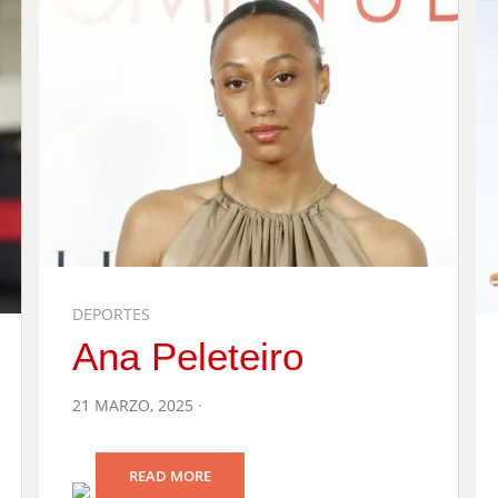
DEPORTES
Ana Peleteiro
POSTED
21 MARZO, 2025
ON
READ MORE