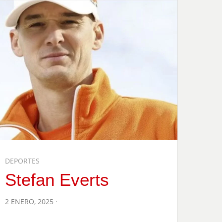
DEPORTES
Stefan Everts
POSTED
2 ENERO, 2025
ON