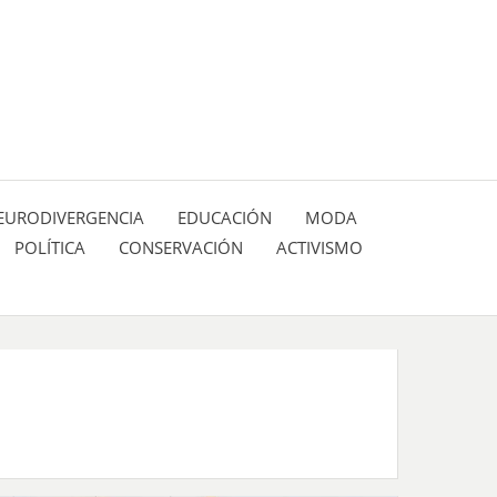
 pasión de figuras y personajes inlfuyentes en el
SIÓN DE:
EURODIVERGENCIA
EDUCACIÓN
MODA
POLÍTICA
CONSERVACIÓN
ACTIVISMO