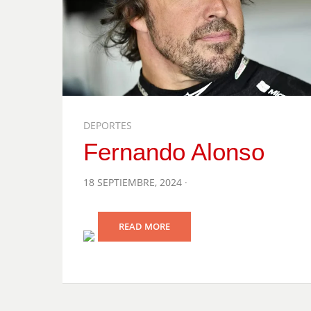
DEPORTES
Fernando Alonso
POSTED
18 SEPTIEMBRE, 2024
ON
READ MORE