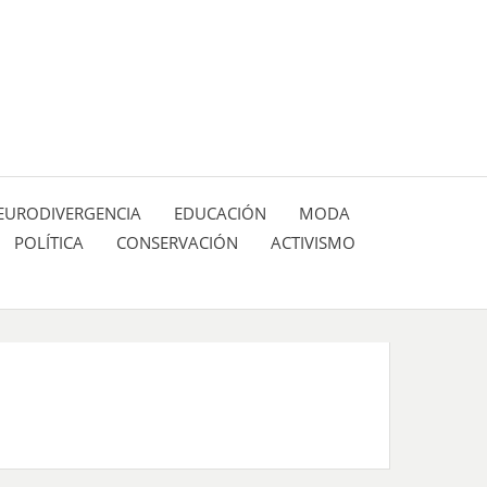
 pasión de figuras y personajes inlfuyentes en el
SIÓN DE:
EURODIVERGENCIA
EDUCACIÓN
MODA
POLÍTICA
CONSERVACIÓN
ACTIVISMO