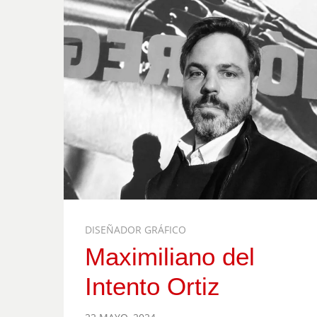
DISEÑADOR GRÁFICO
Maximiliano del
Intento Ortiz
POSTED