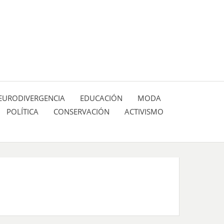
 pasión de figuras y personajes inlfuyentes en el
SIÓN DE:
EURODIVERGENCIA
EDUCACIÓN
MODA
POLÍTICA
CONSERVACIÓN
ACTIVISMO