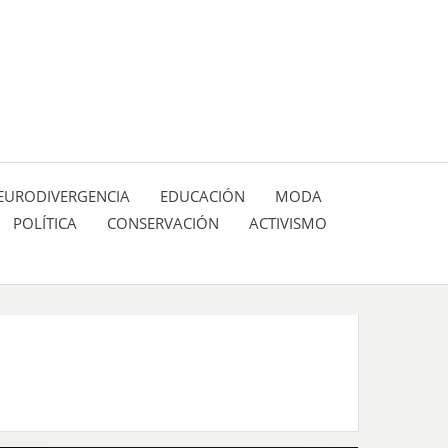
 pasión de figuras y personajes inlfuyentes en el
SIÓN DE:
EURODIVERGENCIA
EDUCACIÓN
MODA
POLÍTICA
CONSERVACIÓN
ACTIVISMO