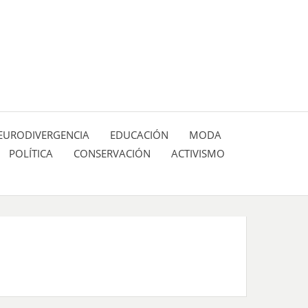
 pasión de figuras y personajes inlfuyentes en el
SIÓN DE:
EURODIVERGENCIA
EDUCACIÓN
MODA
POLÍTICA
CONSERVACIÓN
ACTIVISMO