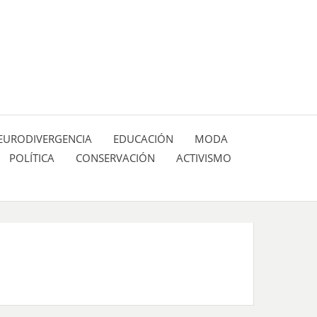
 pasión de figuras y personajes inlfuyentes en el
SIÓN DE:
EURODIVERGENCIA
EDUCACIÓN
MODA
POLÍTICA
CONSERVACIÓN
ACTIVISMO