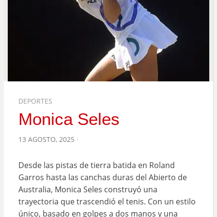
DEPORTES
Monica Seles
POSTED
13 AGOSTO, 2025
ON
Desde las pistas de tierra batida en Roland
Garros hasta las canchas duras del Abierto de
Australia, Monica Seles construyó una
trayectoria que trascendió el tenis. Con un estilo
único, basado en golpes a dos manos y una