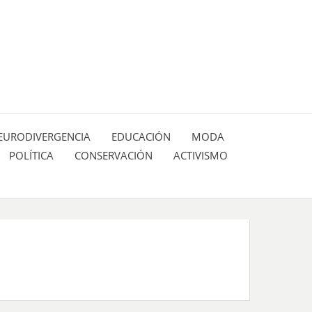
 pasión de figuras y personajes inlfuyentes en el
SIÓN DE:
EURODIVERGENCIA
EDUCACIÓN
MODA
POLÍTICA
CONSERVACIÓN
ACTIVISMO